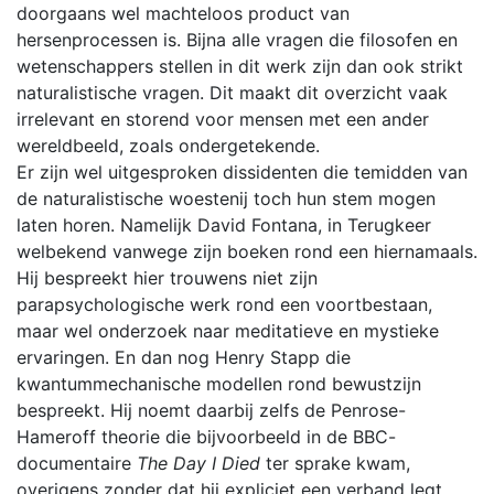
doorgaans wel machteloos product van
hersenprocessen is. Bijna alle vragen die filosofen en
wetenschappers stellen in dit werk zijn dan ook strikt
naturalistische vragen. Dit maakt dit overzicht vaak
irrelevant en storend voor mensen met een ander
wereldbeeld, zoals ondergetekende.
Er zijn wel uitgesproken dissidenten die temidden van
de naturalistische woestenij toch hun stem mogen
laten horen. Namelijk David Fontana, in Terugkeer
welbekend vanwege zijn boeken rond een hiernamaals.
Hij bespreekt hier trouwens niet zijn
parapsychologische werk rond een voortbestaan,
maar wel onderzoek naar meditatieve en mystieke
ervaringen. En dan nog Henry Stapp die
kwantummechanische modellen rond bewustzijn
bespreekt. Hij noemt daarbij zelfs de Penrose-
Hameroff theorie die bijvoorbeeld in de BBC-
documentaire
The Day I Died
ter sprake kwam,
overigens zonder dat hij expliciet een verband legt